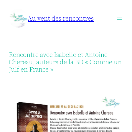
Aller
au
Au vent des rencontres
contenu
Rencontre avec Isabelle et Antoine
Chereau, auteurs de la BD « Comme un
Juif en France »