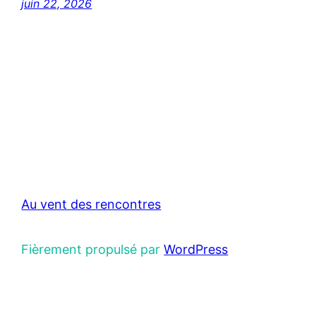
juin 22, 2026
Au vent des rencontres
Fièrement propulsé par
WordPress