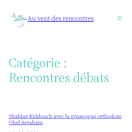
Aller
au
Au vent des rencontres
contenu
Catégorie :
Rencontres débats
Shabbat Kiddouch avec la synagogue orthodoxe
Ohel Avraham